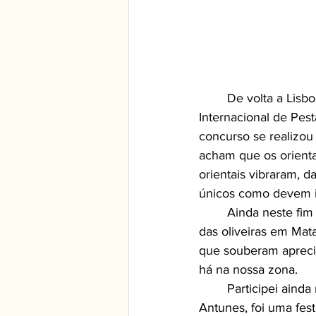
	De volta a Lisboa com a Whitesax Events participamos na organização do Concurso 
Internacional de Pes
concurso se realizou 
acham que os orientai
orientais vibraram, 
únicos como devem i
	Ainda neste fim de semana fui tocar com o meu amigo Rui Franjas na espetacular quinta 
das oliveiras em Ma
que souberam apreci
há na nossa zona.
	Participei ainda num evento empresarial no Hotel Golf Mar com o grande Carlos 
Antunes, foi uma fes