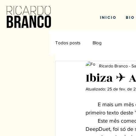
Inicio
Bio
Todos posts
Blog
Ricardo Branco - Sa
Ibiza ✈ 
Atualizado:
25 de fev. de 
	E mais um mês que começou em altas e me tem trazido coisas boas, este que é o meu 
primeiro texto deste 
	Este mês comecei com o fim do Verão fazendo parte da Closing Week de Ibiza com 
DeepDuet, foi só de