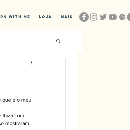
arn With Me
Loja
Mais
se mostraram 