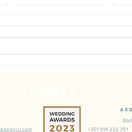
Atenção ao Polegar!
7 Di
num 
As
Bár
rdobranco.com
+351 914 332 35