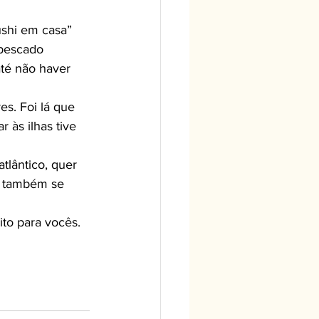
 pescado 
té não haver 
às ilhas tive 
tlântico, quer 
s também se 