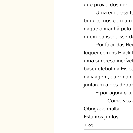
que provei dos melh
	Uma empresa torreense que é dos melhores serviços que conheço o “Sushi em casa” 
brindou-nos com um f
naquela manhã pelo F
quem conseguisse da
	Por falar das Berlengas falo-vos agora de outras ilhas encantadas, os Açores. Foi lá que 
toquei com os Black 
uma surpresa incrível
basquetebol da Física
na viagem, quer na n
juntaram a nós depoi
	E por agora é tudo, espero que tenham gostado deste primeiro texto escrito para vocês. 
		Como vos 
Obrigado malta.
Estamos juntos!
Blog