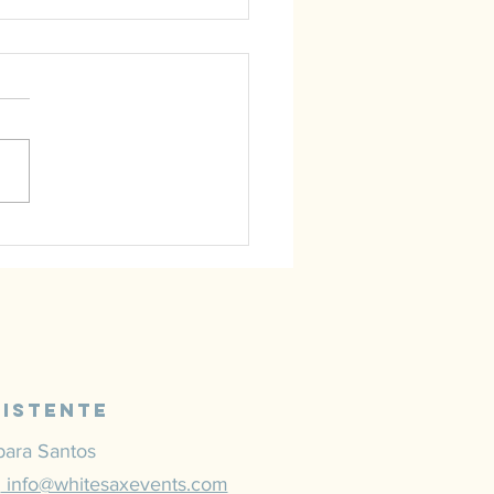
cas para te Tornares
Grande Saxofonista!
sistente
bara Santos
1
info@whitesaxevents.com