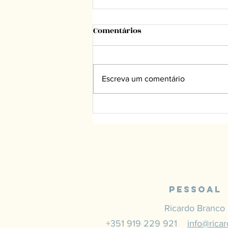
Comentários
Escreva um comentário
“Não se aponta que é feio!”
Pessoal
Ricardo Branco
+351 919 229 921
info@rica