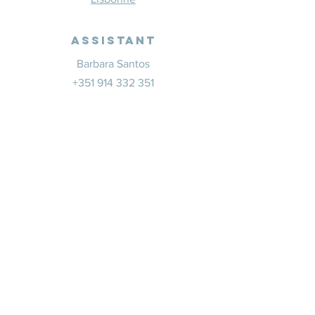
Assistant
Barbara Santos
+351 914 332 351
info@whitesaxevents.com
Lisbonne
Promoteur
s