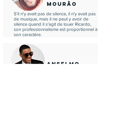
Mourão
S'il n'y avait pas de silence, il n'y avait pas
de musique, mais il ne peut y avoir de
silence quand il s'agit de louer Ricardo,
son professionnalisme est proportionnel à
son caractère.
Anselmo
Ralph
Le travail de Ricardo est super, il a été avec
moi pendant plus d'un an au cours duquel
nous avons fait environ 60 concerts. Une
personne excellente, très professionnelle,
irréprochable en termes de créativité, de
qualité et de charisme sur scène.
Si vous avez besoin d'un saxophoniste,
vous serez la première personne que
j'appellerai.