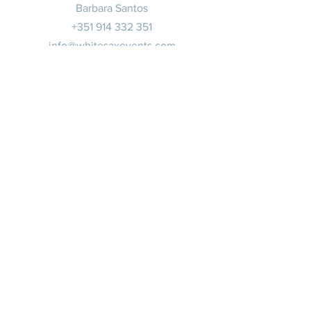
Barbara Santos
+351 914 332 351
info@whitesaxevents.com
Lisbonne
Promoteur
s