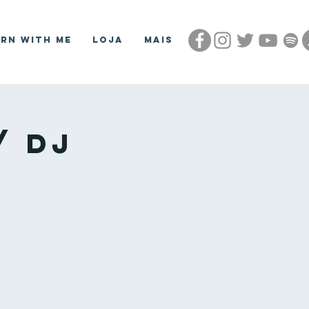
arn With Me
Loja
Mais
/ DJ