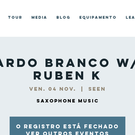
Tour
Media
Blog
Equipamento
Le
ardo Branco w
Ruben K
ven. 04 nov.
  |  
Seen
Saxophone Music
O registro está fechado
Ver outros eventos