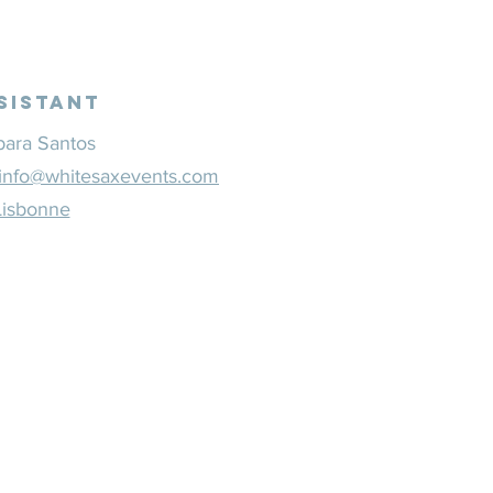
sistant
bara Santos
info@whitesaxevents.com
Lisbonne