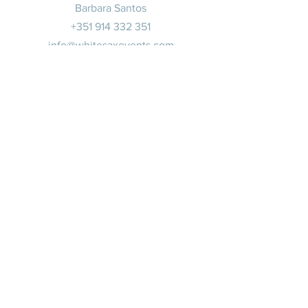
Barbara Santos
+351 914 332 351
info@whitesaxevents.com
Lisbonne
Promoteur
s