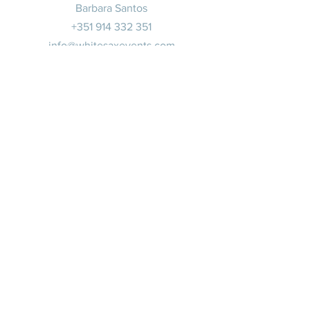
Barbara Santos
+351 914 332 351
info@whitesaxevents.com
Lisbonne
Promoteur
s