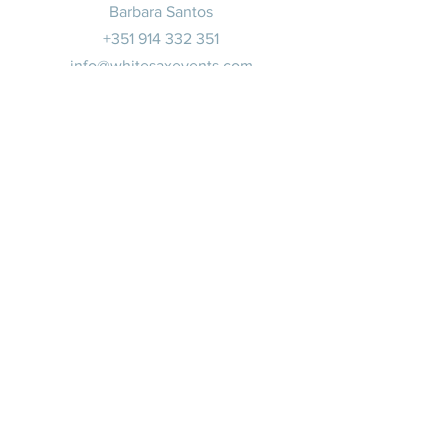
Barbara Santos
+351 914 332 351
info@whitesaxevents.com
Lisbonne
Promoteur
s