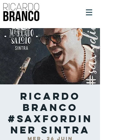
Ricardo
Branco
#SaxForDin
ner Sintra
mer. 26 juin