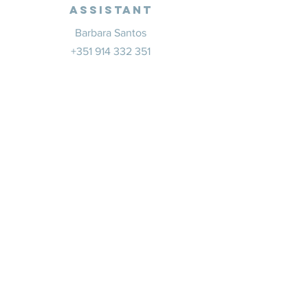
Assistant
Barbara Santos
+351 914 332 351
info@whitesaxevents.com
Lisbonne
Promoteur
s