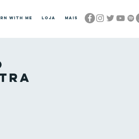
arn With Me
Loja
Mais
o
ntra