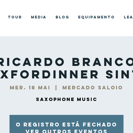
Tour
Media
Blog
Equipamento
Le
Ricardo Branc
xForDinner Si
mer. 18 mai
  |  
Mercado Saloio
Saxophone Music
O registro está fechado
Ver outros eventos