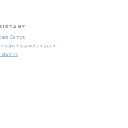
sistant
bara Santos
info@whitesaxevents.com
Lisbonne