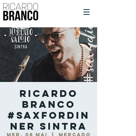
Ricardo
Branco
#SaxForDin
ner Sintra
mer. 08 mai
  |  
Mercado