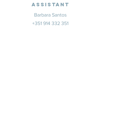
Assistant
Barbara Santos
+351 914 332 351
info@whitesaxevents.com
Lisbonne
Promoteur
s