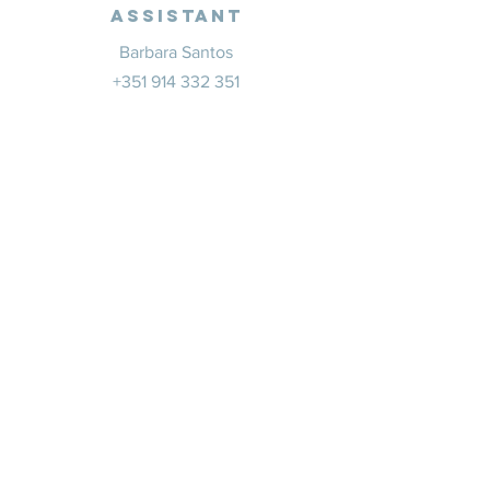
Assistant
Barbara Santos
+351 914 332 351
info@whitesaxevents.com
Lisbonne
Promoteur
s