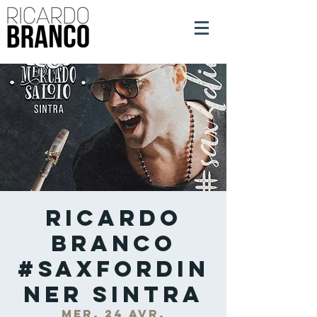
Ricardo
Branco
#SaxForDin
ner Sintra
mer. 24 avr.