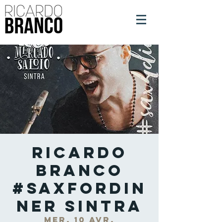
Ricardo
Branco
#SaxForDin
ner Sintra
mer. 10 avr.