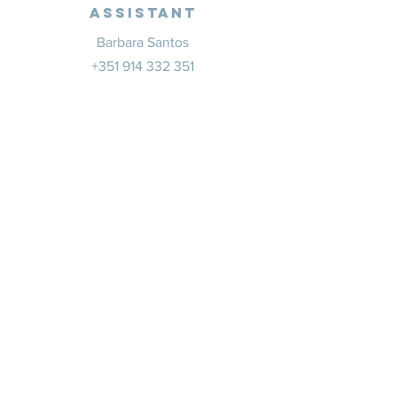
Assistant
Barbara Santos
+351 914 332 351
info@whitesaxevents.com
Lisbonne
Promoteur
s