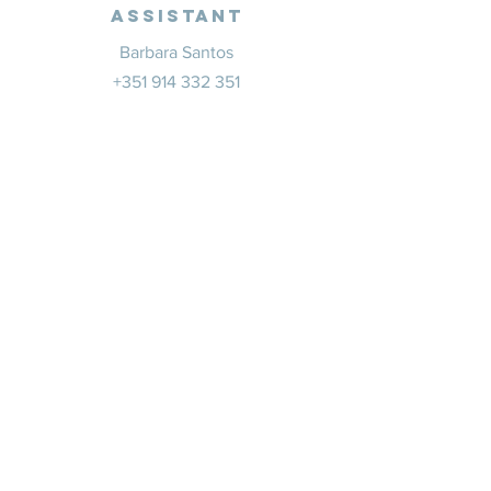
Assistant
Barbara Santos
+351 914 332 351
info@whitesaxevents.com
Lisbonne
Promoteur
s