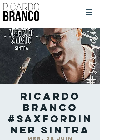
Ricardo
Branco
#SaxForDin
ner Sintra
mer. 28 juin