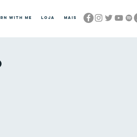
arn With Me
Loja
Mais
o