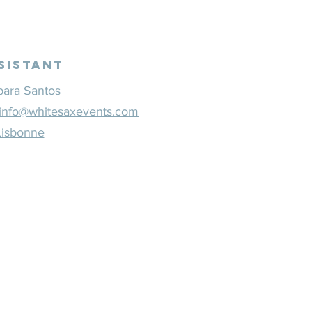
sistant
bara Santos
info@whitesaxevents.com
Lisbonne