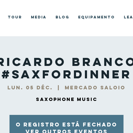
Tour
Media
Blog
Equipamento
Le
Ricardo Branc
#SaxForDinner
lun. 05 déc.
  |  
Mercado Saloio
Saxophone Music
O registro está fechado
Ver outros eventos