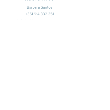
Barbara Santos
+351 914 332 351
info@whitesaxevents.com
Lisbonne
Promoteur
s