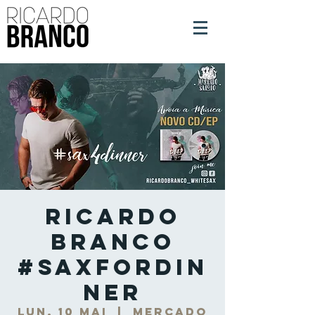
Ricardo
Branco
#SaxForDin
ner
lun. 10 mai
  |  
Mercado