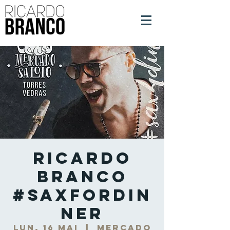
Ricardo
Branco
#SaxForDin
ner
lun. 16 mai
  |  
Mercado