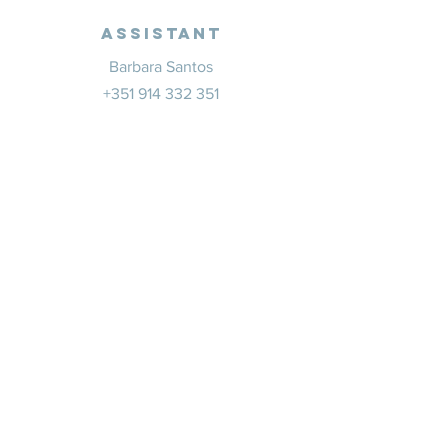
Assistant
Barbara Santos
+351 914 332 351
info@whitesaxevents.com
Lisbonne
Promoteur
s