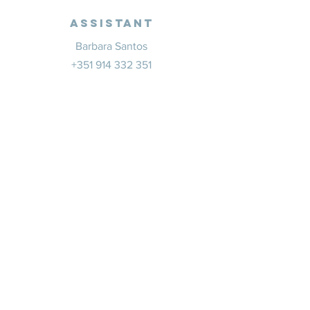
Assistant
Barbara Santos
+351 914 332 351
info@whitesaxevents.com
Lisbonne
Promoteur
s