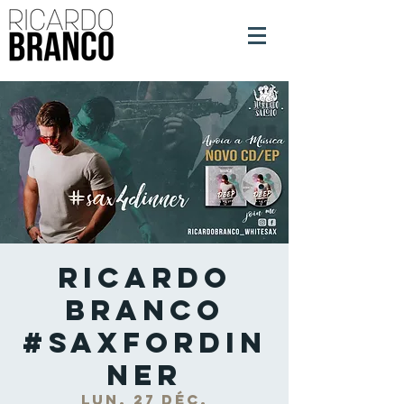
Ricardo
Branco
#SaxForDin
ner
lun. 27 déc.