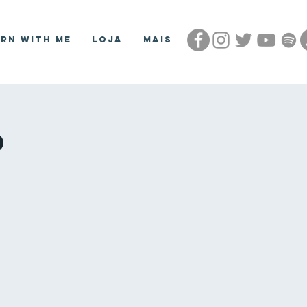
arn With Me
Loja
Mais
o