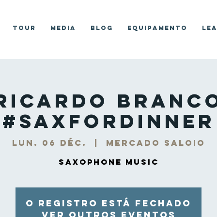
Tour
Media
Blog
Equipamento
Le
Ricardo Branc
#SaxForDinner
lun. 06 déc.
  |  
Mercado Saloio
Saxophone Music
O registro está fechado
Ver outros eventos