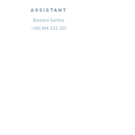
Assistant
Barbara Santos
+351 914 332 351
info@whitesaxevents.com
Lisbonne
Promoteur
s