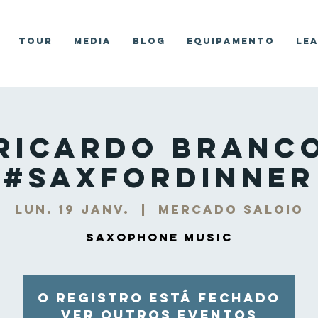
Tour
Media
Blog
Equipamento
Le
Ricardo Branc
#SaxForDinner
lun. 19 janv.
  |  
Mercado Saloio
Saxophone Music
O registro está fechado
Ver outros eventos