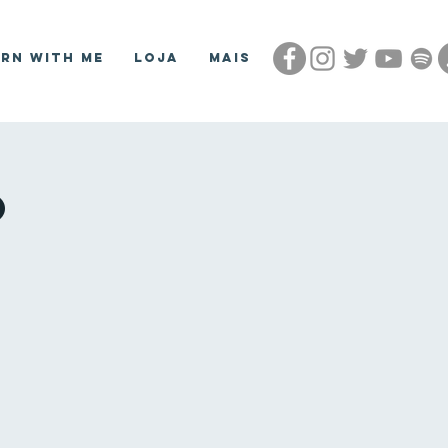
arn With Me
Loja
Mais
o