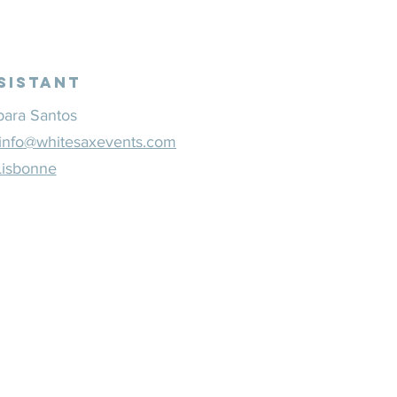
sistant
bara Santos
info@whitesaxevents.com
Lisbonne