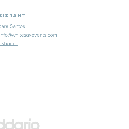
sistant
bara Santos
info@whitesaxevents.com
Lisbonne