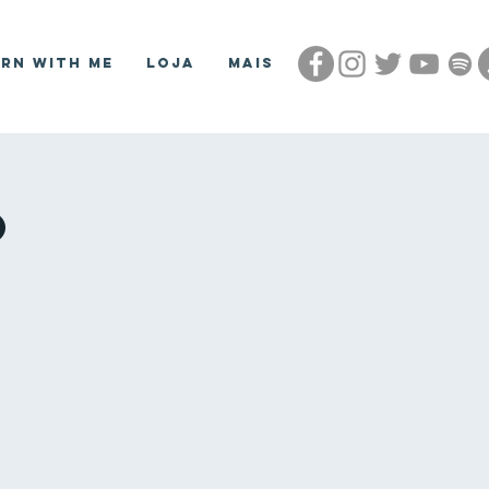
arn With Me
Loja
Mais
o