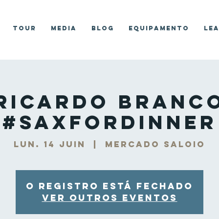
Tour
Media
Blog
Equipamento
Le
Ricardo Branc
#SaxForDinner
lun. 14 juin
  |  
Mercado Saloio
O registro está fechado
Ver outros eventos