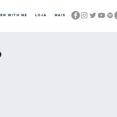
arn With Me
Loja
Mais
o