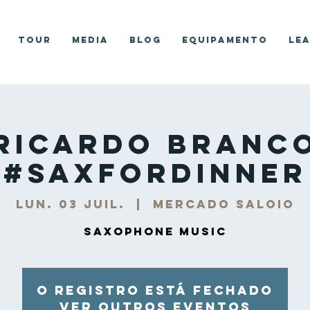
Tour
Media
Blog
Equipamento
Le
Ricardo Branc
#SaxForDinner
lun. 03 juil.
  |  
Mercado Saloio
Saxophone Music
O registro está fechado
Ver outros eventos