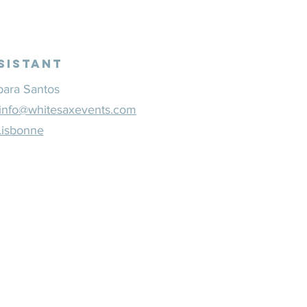
sistant
bara Santos
info@whitesaxevents.com
Lisbonne