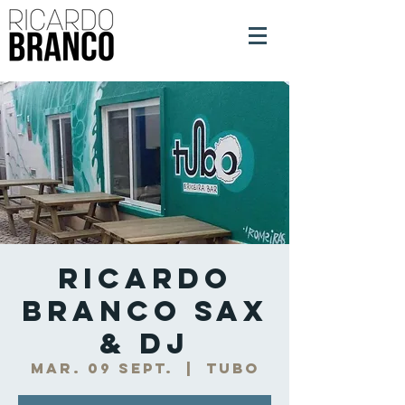
Ricardo
Branco Sax
& DJ
mar. 09 sept.
  |  
Tubo