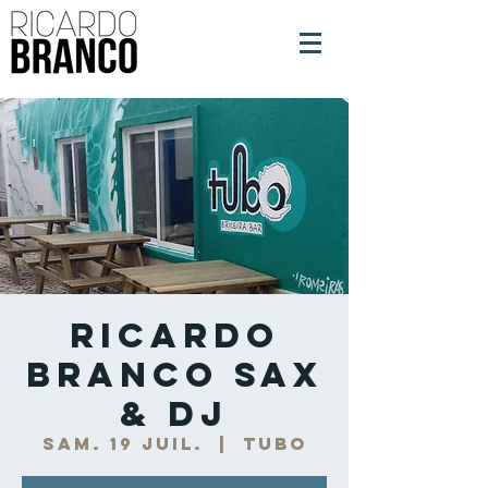
Ricardo
Branco Sax
& DJ
sam. 19 juil.
  |  
Tubo