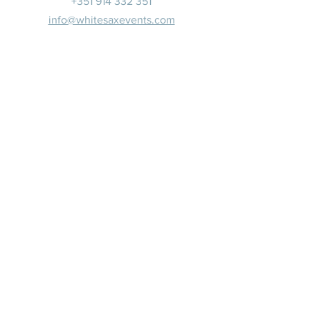
+351 914 332 351
info@whitesaxevents.com
Lisbonne
Promoteur
s