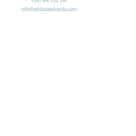
+351 914 332 351
info@whitesaxevents.com
Lisbonne
Promoteur
s