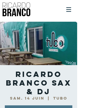
Ricardo
Branco Sax
& DJ
sam. 14 juin
  |  
Tubo