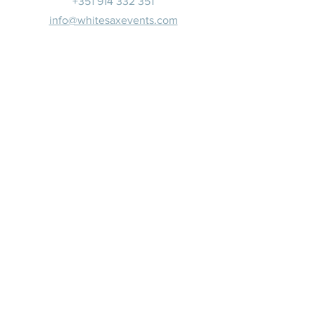
+351 914 332 351
info@whitesaxevents.com
Lisbonne
Promoteur
s