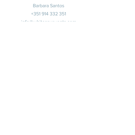
Barbara Santos
+351 914 332 351
info@whitesaxevents.com
Lisbonne
Promoteur
s