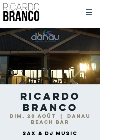
Ricardo
Branco
dim. 28 août
  |  
DANAU
Beach Bar
Sax & DJ Music