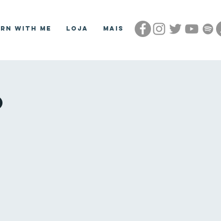
arn With Me
Loja
Mais
o