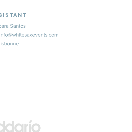
sistant
bara Santos
info@whitesaxevents.com
Lisbonne