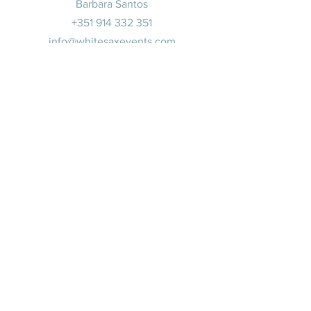
Barbara Santos
+351 914 332 351
info@whitesaxevents.com
Lisbonne
Promoteur
s