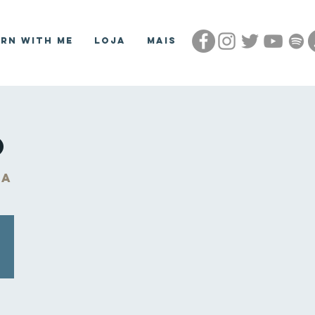
arn With Me
Loja
Mais
o
NA