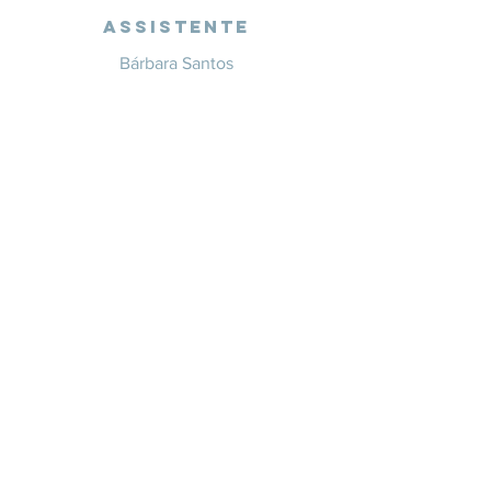
Assistente
Bárbara Santos
+351 914 332 351
info@whitesaxevents.com
Lisboa
Endorsers