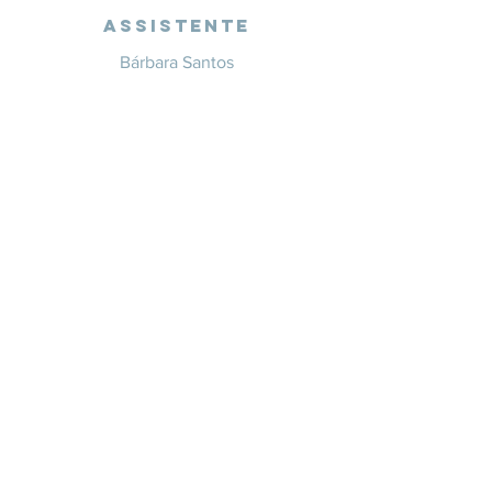
Assistente
Bárbara Santos
+351 914 332 351
info@whitesaxevents.com
Lisboa
Endorsers