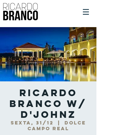
Ricardo
Branco w/
D'Johnz
sexta, 31/12
  |  
Dolce
Campo Real