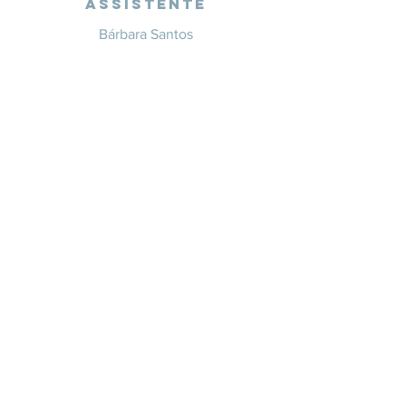
Assistente
Bárbara Santos
+351 914 332 351
info@whitesaxevents.com
Lisboa
Endorsers