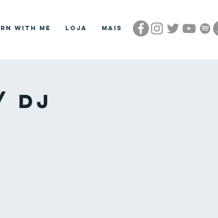
arn With Me
Loja
Mais
/ DJ