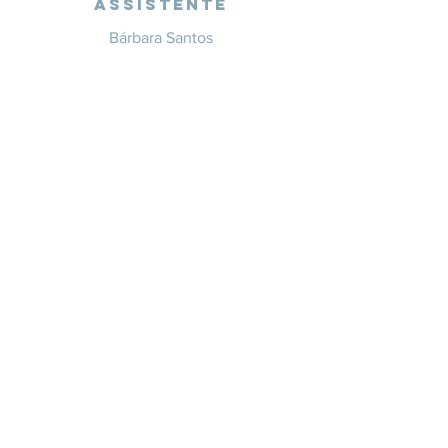
Assistente
Bárbara Santos
+351 914 332 351
info@whitesaxevents.com
Lisboa
Endorsers