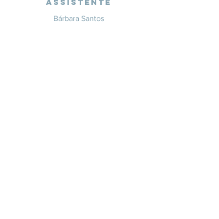
Assistente
Bárbara Santos
+351 914 332 351
info@whitesaxevents.com
Lisboa
Endorsers