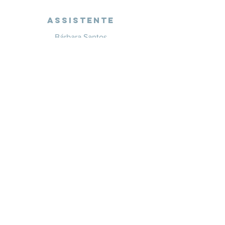
Assistente
Bárbara Santos
+351 914 332 351
info@whitesaxevents.com
Lisboa
Endorsers