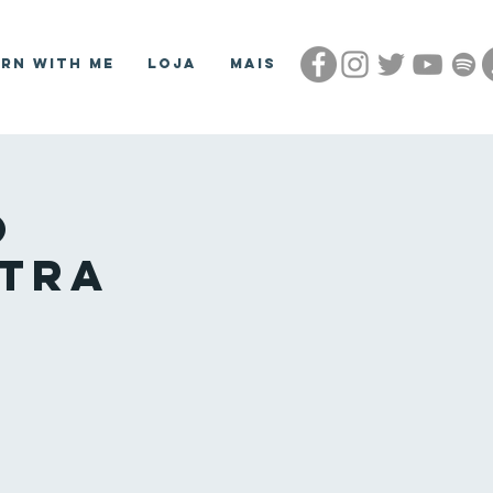
arn With Me
Loja
Mais
o
ntra