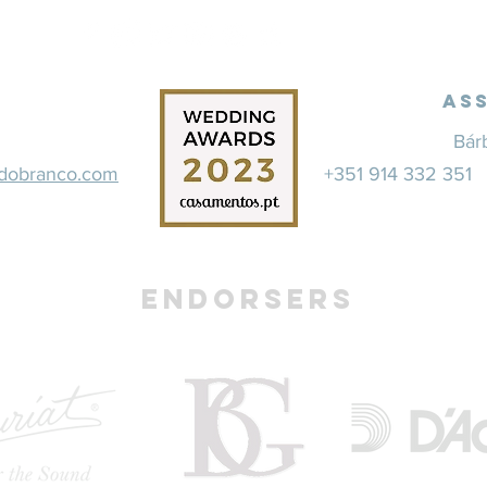
As
Bár
rdobranco.com
+351 914 332 35
Endorsers