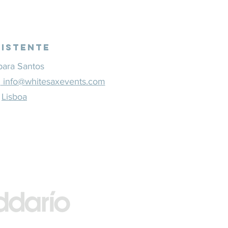
sistente
bara Santos
1
info@whitesaxevents.com
Lisboa