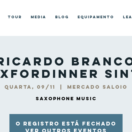
Tour
Media
Blog
Equipamento
Le
Ricardo Branc
xForDinner Si
quarta, 09/11
  |  
Mercado Saloio
Saxophone Music
O registro está fechado
Ver outros eventos