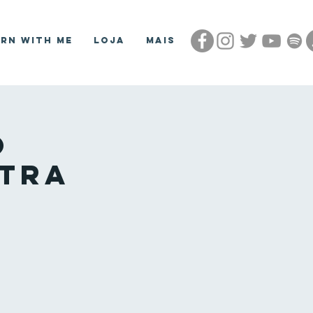
arn With Me
Loja
Mais
o
ntra