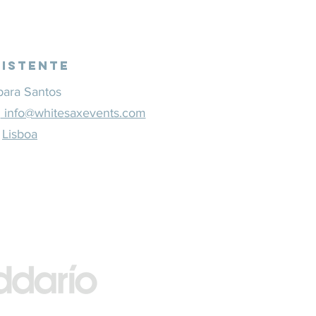
sistente
bara Santos
1
info@whitesaxevents.com
Lisboa