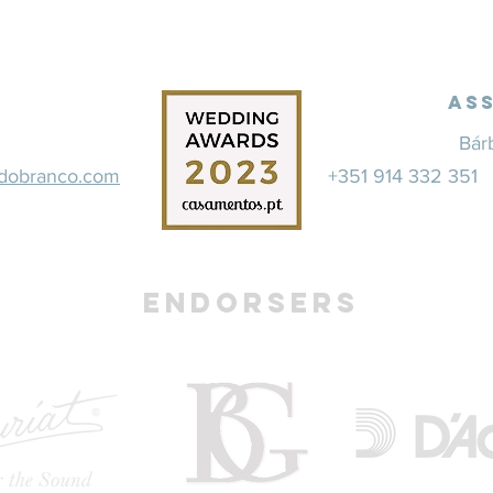
As
Bár
rdobranco.com
+351 914 332 35
Endorsers