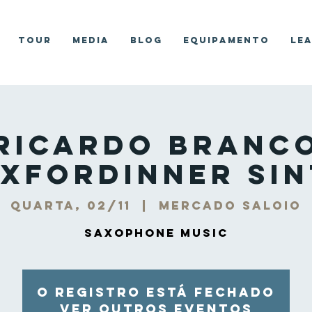
Tour
Media
Blog
Equipamento
Le
Ricardo Branc
xForDinner Si
quarta, 02/11
  |  
Mercado Saloio
Saxophone Music
O registro está fechado
Ver outros eventos