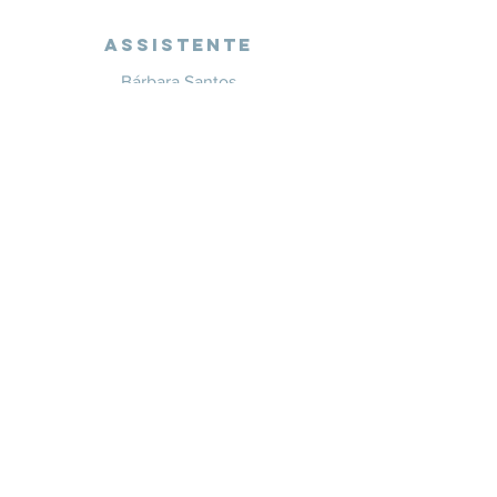
Assistente
Bárbara Santos
+351 914 332 351
info@whitesaxevents.com
Lisboa
Endorsers