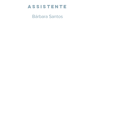
Assistente
Bárbara Santos
+351 914 332 351
info@whitesaxevents.com
Lisboa
Endorsers