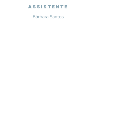
Assistente
Bárbara Santos
+351 914 332 351
info@whitesaxevents.com
Lisboa
Endorsers