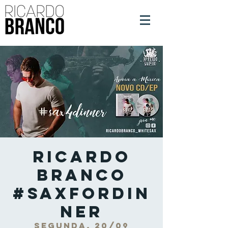
Ricardo
Branco
#SaxForDin
ner
segunda, 20/09