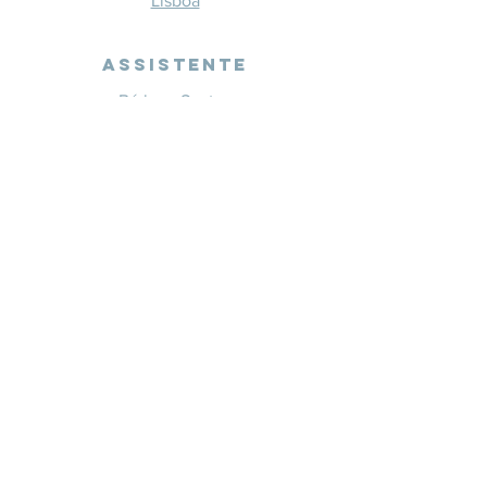
Lisboa
Assistente
Bárbara Santos
+351 914 332 351
info@whitesaxevents.com
Lisboa
Endorsers