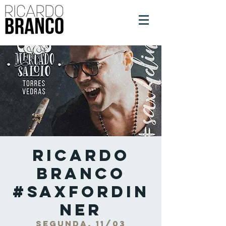
Ricardo
Branco
#SaxForDin
ner
segunda, 11/03