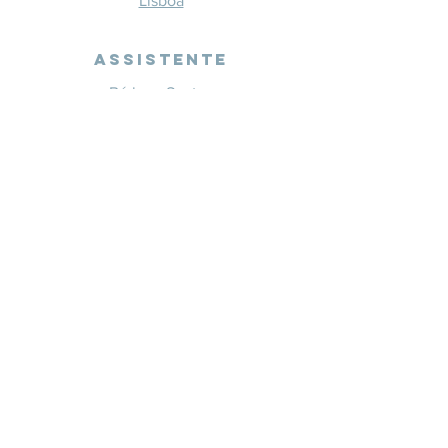
Lisboa
Assistente
Bárbara Santos
+351 914 332 351
info@whitesaxevents.com
Lisboa
Endorsers