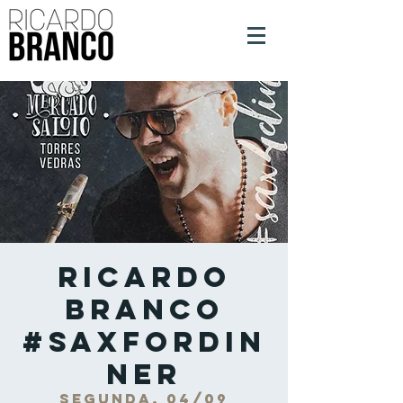
Ricardo
Branco
#SaxForDin
ner
segunda, 04/09