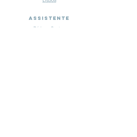
Lisboa
Assistente
Bárbara Santos
+351 914 332 351
info@whitesaxevents.com
Lisboa
Endorsers