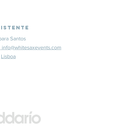
sistente
bara Santos
1
info@whitesaxevents.com
Lisboa