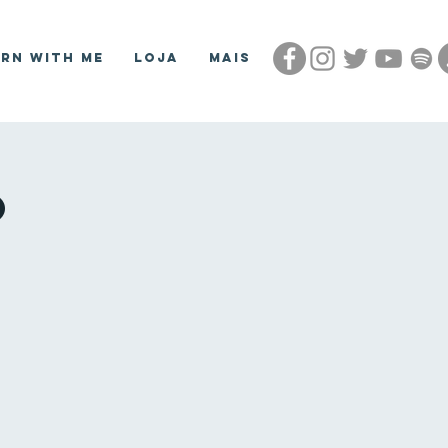
arn With Me
Loja
Mais
o