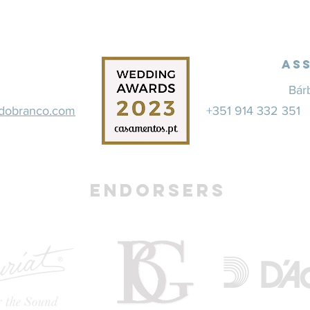
As
Bár
rdobranco.com
+351 914 332 35
Endorsers