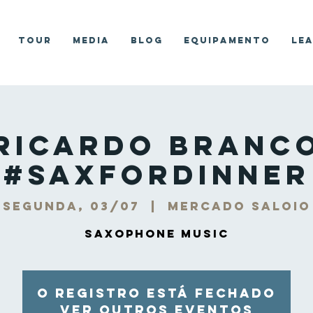
Tour
Media
Blog
Equipamento
Le
Ricardo Branc
#SaxForDinner
segunda, 03/07
  |  
Mercado Saloio
Saxophone Music
O registro está fechado
Ver outros eventos