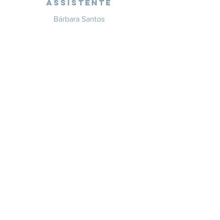
Assistente
Bárbara Santos
+351 914 332 351
info@whitesaxevents.com
Lisboa
Endorsers