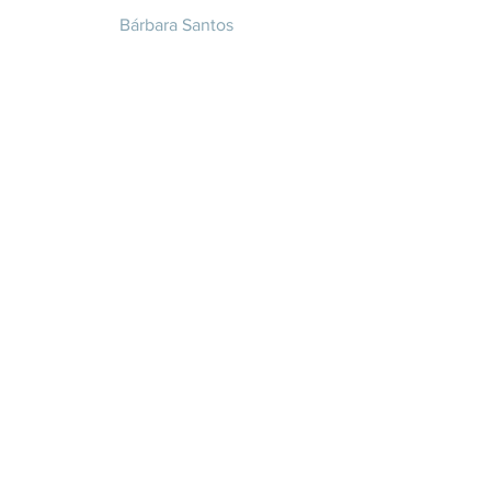
Bárbara Santos
+351 914 332 351
info@whitesaxevents.com
Lisboa
Endorsers