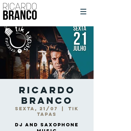
Ricardo
Branco
sexta, 21/07
  |  
Tik
Tapas
DJ and Saxophone
Music