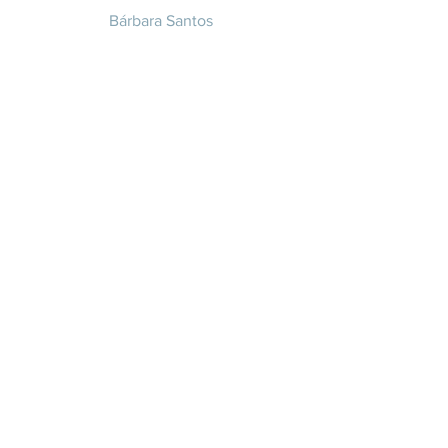
Bárbara Santos
+351 914 332 351
info@whitesaxevents.com
Lisboa
Endorsers